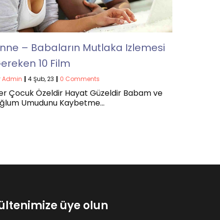
nne – Babaların Mutlaka Izlemesi
ereken 10 Film
y
Admin
|
4
Şub, 23
|
0 Comments
er Çocuk Özeldir Hayat Güzeldir Babam ve
ğlum Umudunu Kaybetme…
ültenimize üye olun