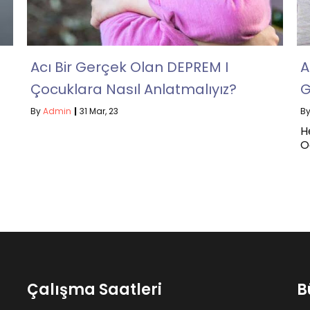
Acı Bir Gerçek Olan DEPREM I
A
Çocuklara Nasıl Anlatmalıyız?
G
By
Admin
|
31
Mar, 23
B
H
O
Çalışma Saatleri
B