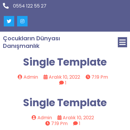
0554 122 55 27
Çocukların Dünyası
Danışmanlık
Single Template
Admin
Aralık 10, 2022
7:19 Pm
1
Single Template
Admin
Aralık 10, 2022
7:19 Pm
1