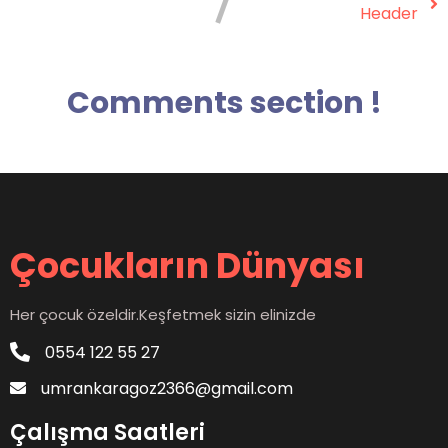
Header
Comments section !
Çocukların Dünyası
Her çocuk özeldir.Keşfetmek sizin elinizde
0554 122 55 27
umrankaragoz2366@gmail.com
Çalışma Saatleri